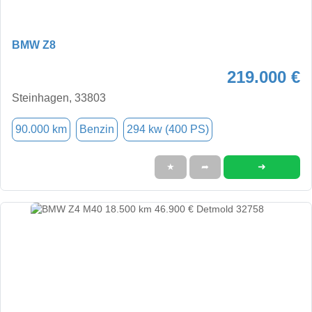
BMW Z8
219.000 €
Steinhagen, 33803
90.000 km
Benzin
294 kw (400 PS)
➜
★
➦