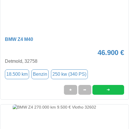
BMW Z4 M40
46.900 €
Detmold, 32758
18.500 km
Benzin
250 kw (340 PS)
➜
★
➦