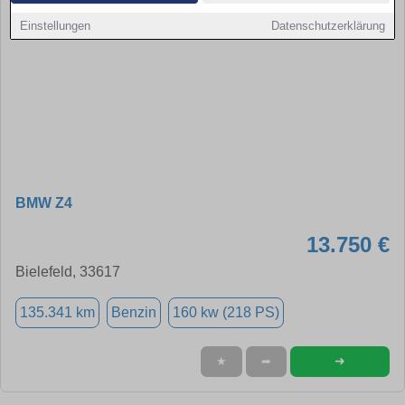
Einstellungen
Datenschutzerklärung
BMW Z4
13.750 €
Bielefeld, 33617
135.341 km
Benzin
160 kw (218 PS)
➜
★
➦