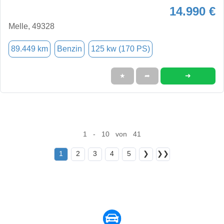
14.990 €
Melle, 49328
89.449 km
Benzin
125 kw (170 PS)
➜
★
➦
1 - 10 von 41
1
2
3
4
5
❯
❯❯