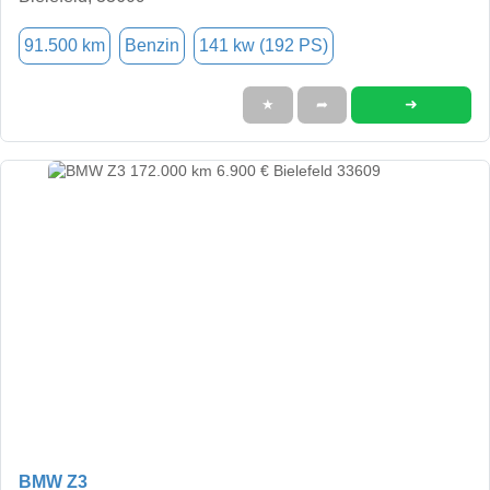
91.500 km
Benzin
141 kw (192 PS)
➜
★
➦
BMW Z3