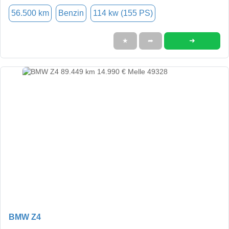
56.500 km
Benzin
114 kw (155 PS)
➜
★
➦
BMW Z4