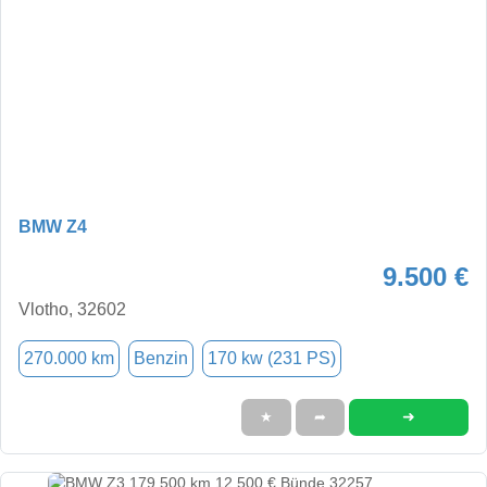
BMW Z4
9.500 €
Vlotho, 32602
270.000 km
Benzin
170 kw (231 PS)
➜
★
➦