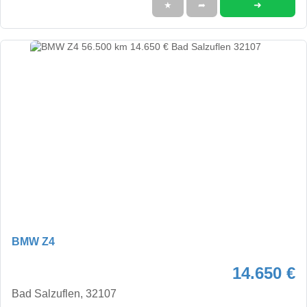
➜
★
➦
BMW Z4
14.650 €
Bad Salzuflen, 32107