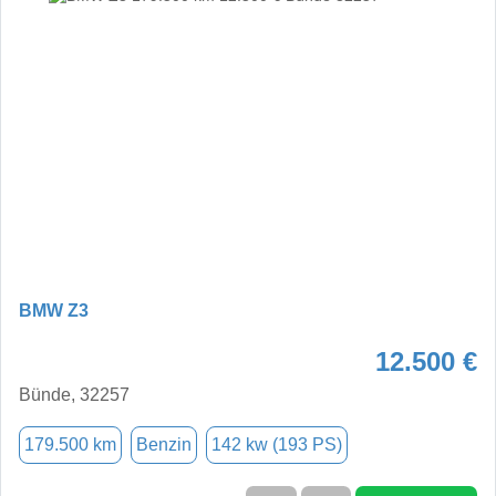
BMW Z3
12.500 €
Bünde, 32257
179.500 km
Benzin
142 kw (193 PS)