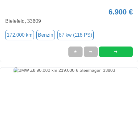
6.900 €
Bielefeld, 33609
172.000 km
Benzin
87 kw (118 PS)
➜
★
➦