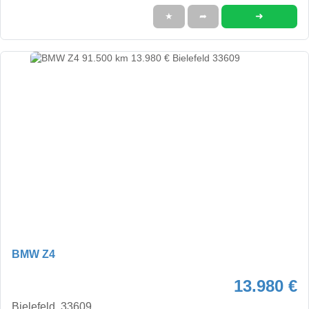
➜
★
➦
BMW Z4
13.980 €
Bielefeld, 33609