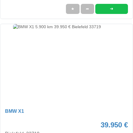
➜
★
➦
BMW X1
39.950 €