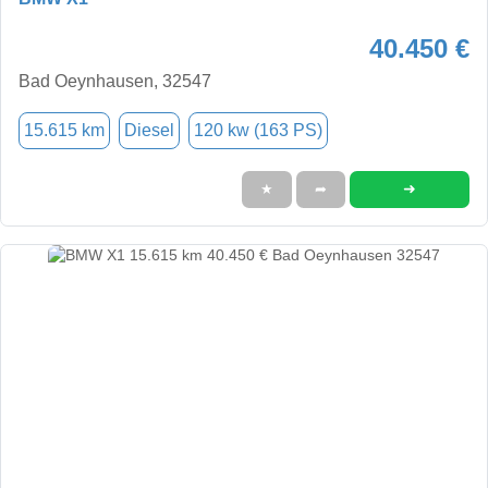
40.450 €
Bad Oeynhausen, 32547
15.615 km
Diesel
120 kw (163 PS)
➜
★
➦