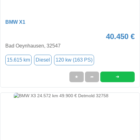
BMW X1
40.450 €
Bad Oeynhausen, 32547
15.615 km
Diesel
120 kw (163 PS)
➜
★
➦