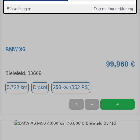
Einstellungen
Datenschutzerklärung
BMW X6
99.960 €
Bielefeld, 33609
5.722 km
Diesel
259 kw (352 PS)
➜
★
➦