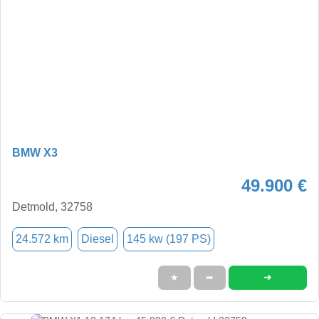
BMW X3
49.900 €
Detmold, 32758
24.572 km
Diesel
145 kw (197 PS)
➜
★
➦