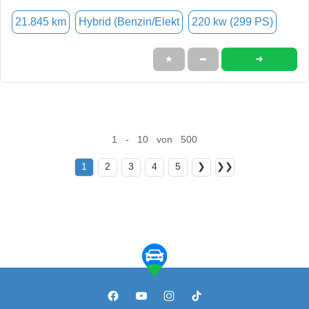
21.845 km
Hybrid (Benzin/Elekt
220 kw (299 PS)
➜
★
➦
1 - 10 von 500
1
2
3
4
5
❯
❯❯