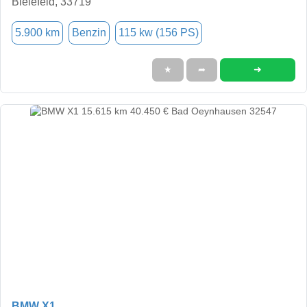
Bielefeld, 33719
5.900 km
Benzin
115 kw (156 PS)
➜
★
➦
BMW X1