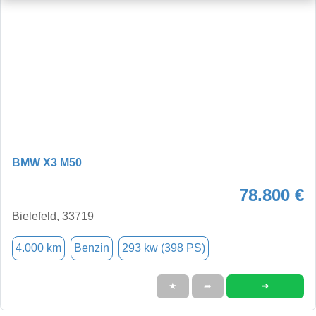
BMW X3 M50
78.800 €
Bielefeld, 33719
4.000 km
Benzin
293 kw (398 PS)
➜
★
➦