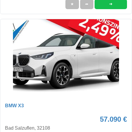
➜
★
➦
BMW X3
57.090 €
Bad Salzuflen, 32108