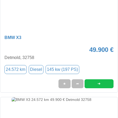
BMW X3
49.900 €
Detmold, 32758
24.572 km
Diesel
145 kw (197 PS)
➜
★
➦