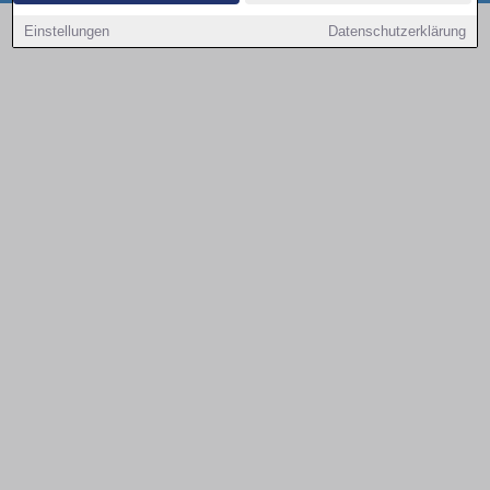
Copyright © 2000 - 2026 | 1A Infosysteme GmbH | Content by: 1a-sites-autos
Einstellungen
Datenschutzerklärung
08.08.2026