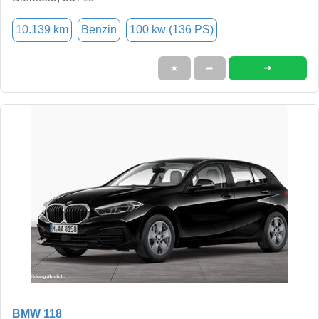
10.139 km
Benzin
100 kw (136 PS)
➜
★
➦
BMW 118