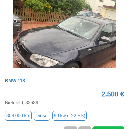
BMW 118
2.500 €
Bielefeld, 33689
308.000 km
Diesel
90 kw (122 PS)