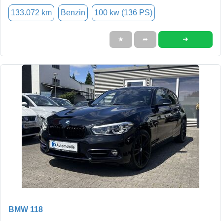
133.072 km
Benzin
100 kw (136 PS)
➜
★
➦
BMW 118