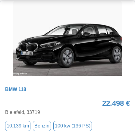
BMW 118
22.498 €
Bielefeld, 33719
10.139 km
Benzin
100 kw (136 PS)