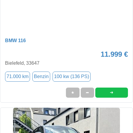
BMW 116
11.999 €
Bielefeld, 33647
71.000 km
Benzin
100 kw (136 PS)
➜
★
➦