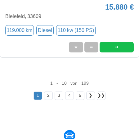
15.880 €
Bielefeld, 33609
119.000 km
Diesel
110 kw (150 PS)
➜
★
➦
1 - 10 von 199
1
2
3
4
5
❯
❯❯