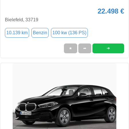
22.498 €
Bielefeld, 33719
10.139 km
Benzin
100 kw (136 PS)
➜
★
➦