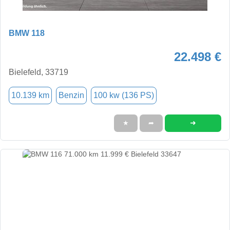
BMW 118
22.498 €
Bielefeld, 33719
10.139 km
Benzin
100 kw (136 PS)
➜
★
➦