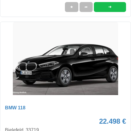
➜
★
➦
BMW 118
22.498 €
Bielefeld, 33719