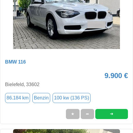
BMW 116
9.900 €
Bielefeld, 33602
86.184 km
Benzin
100 kw (136 PS)
➜
★
➦