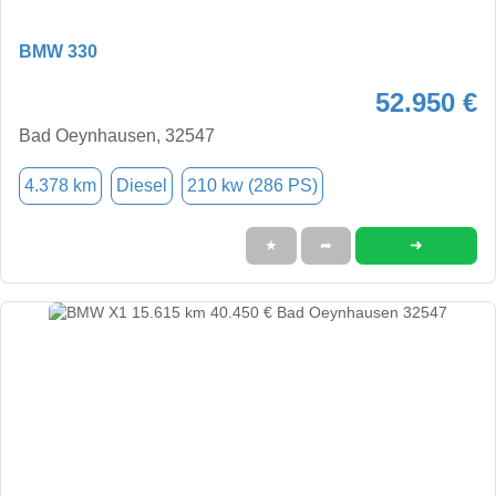
BMW 330
52.950 €
Bad Oeynhausen, 32547
4.378 km
Diesel
210 kw (286 PS)
➜
★
➦