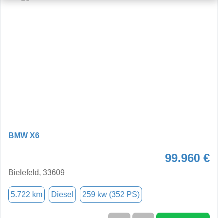
BMW X6
99.960 €
Bielefeld, 33609
5.722 km
Diesel
259 kw (352 PS)