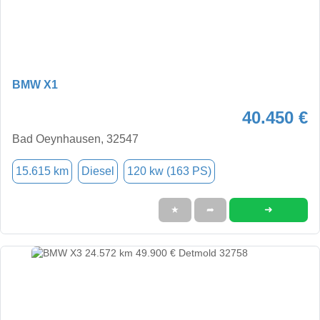
BMW X1
40.450 €
Bad Oeynhausen, 32547
15.615 km
Diesel
120 kw (163 PS)
➜
★
➦