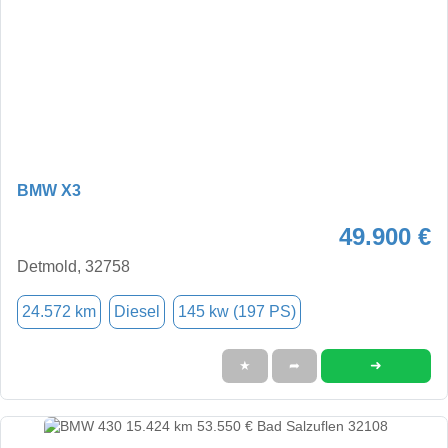
BMW X3
49.900 €
Detmold, 32758
24.572 km
Diesel
145 kw (197 PS)
➜
★
➦