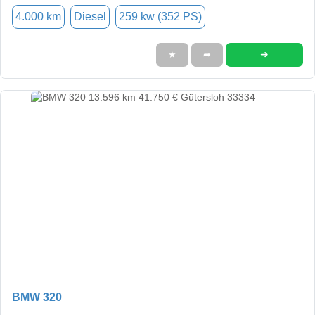
4.000 km
Diesel
259 kw (352 PS)
➜
★
➦
BMW 320