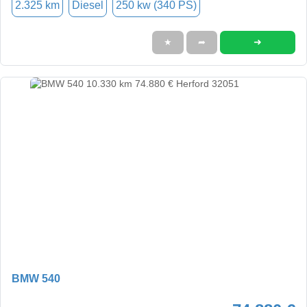
2.325 km
Diesel
250 kw (340 PS)
➜
★
➦
BMW 540