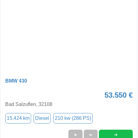
BMW 430
53.550 €
Bad Salzuflen, 32108
15.424 km
Diesel
210 kw (286 PS)
➜
★
➦