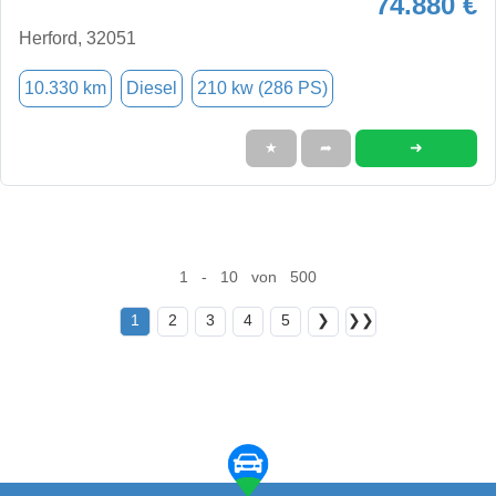
74.880 €
Herford, 32051
10.330 km
Diesel
210 kw (286 PS)
➜
★
➦
1 - 10 von 500
1
2
3
4
5
❯
❯❯