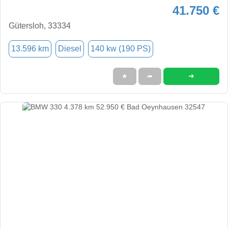
41.750 €
Gütersloh, 33334
13.596 km
Diesel
140 kw (190 PS)
➜
★
➦