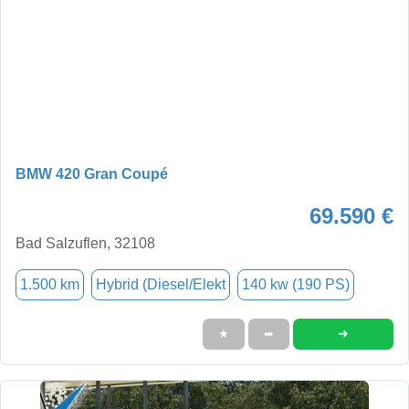
BMW 420 Gran Coupé
69.590 €
Bad Salzuflen, 32108
1.500 km
Hybrid (Diesel/Elekt
140 kw (190 PS)
➜
★
➦