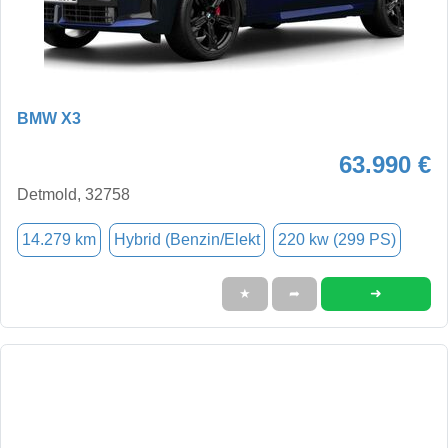
BMW X3
63.990 €
Detmold, 32758
14.279 km
Hybrid (Benzin/Elekt
220 kw (299 PS)
➜
★
➦