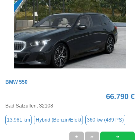
BMW 550
66.790 €
Bad Salzuflen, 32108
13.961 km
Hybrid (Benzin/Elekt
360 kw (489 PS)
➜
★
➦