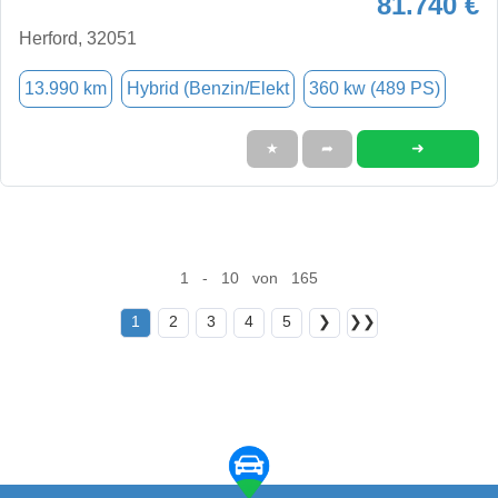
81.740 €
Herford, 32051
13.990 km
Hybrid (Benzin/Elekt
360 kw (489 PS)
➜
★
➦
1 - 10 von 165
1
2
3
4
5
❯
❯❯