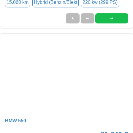
15.060 km
Hybrid (Benzin/Elekt
220 kw (299 PS)
➜
★
➦
BMW 550