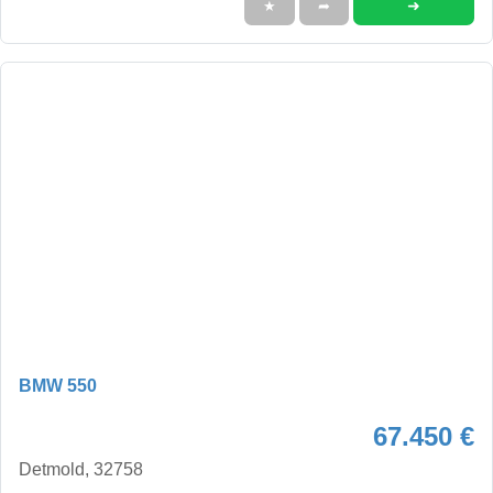
➜
★
➦
BMW 550
67.450 €
Detmold, 32758