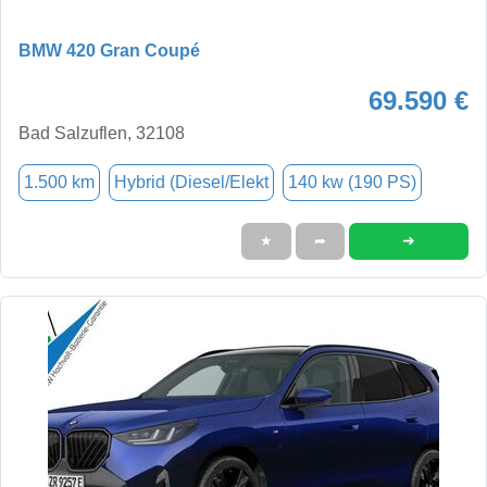
BMW 420 Gran Coupé
69.590 €
Bad Salzuflen, 32108
1.500 km
Hybrid (Diesel/Elekt
140 kw (190 PS)
➜
★
➦