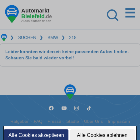
☰
Automarkt
Bielefeld
.de
Autos einfach finden
❯
SUCHEN
❯
BMW
❯
218
Leider konnten wir derzeit keine passenden Autos finden.
Schauen Sie bald wieder vorbei!
Ratgeber
FAQ
Presse
Städte
Über Uns
Impressum
Datenschutz
Cookies
Alle Cookies akzeptieren
Alle Cookies ablehnen