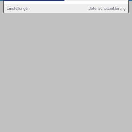
Copyright © 2000 - 2026 | 1A Infosysteme GmbH | Content by: 1a-sites-autos
Einstellungen
Datenschutzerklärung
09.08.2026