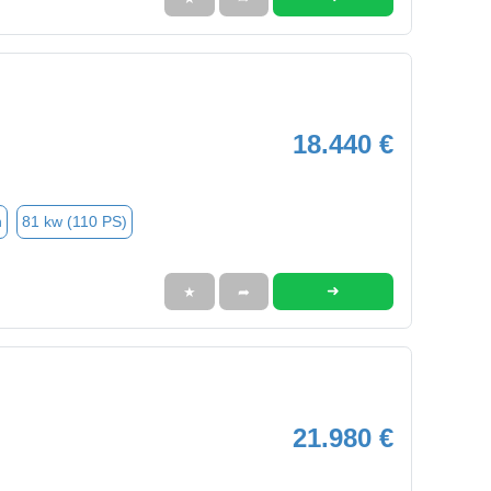
18.440 €
n
81 kw (110 PS)
➜
★
➦
21.980 €