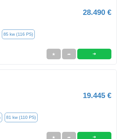
28.490 €
85 kw (116 PS)
➜
★
➦
19.445 €
n
81 kw (110 PS)
➜
★
➦