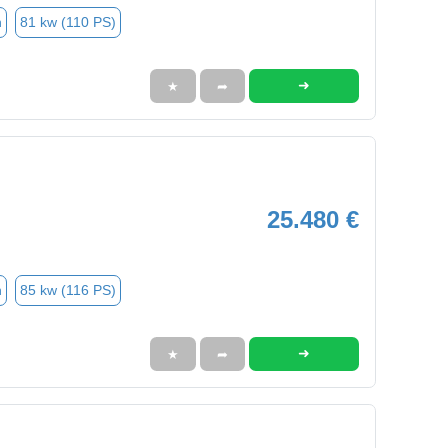
n
81 kw (110 PS)
➜
★
➦
25.480 €
n
85 kw (116 PS)
➜
★
➦