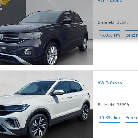
VW T-Cross
Bielefeld, 33647
76.000 km
Benzi
VW T-Cross
Bielefeld, 33699
10.692 km
Benzi