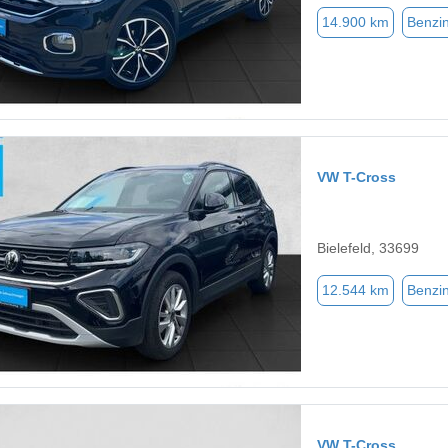
14.900 km
Benzi
VW T-Cross
Bielefeld, 33699
12.544 km
Benzi
VW T-Cross