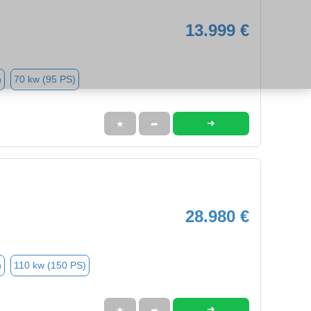
13.999 €
n
70 kw (95 PS)
➜
★
➦
28.980 €
n
110 kw (150 PS)
➜
★
➦