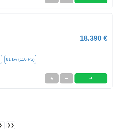
18.390 €
n
81 kw (110 PS)
➜
★
➦
❯
❯❯