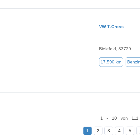
VW T-Cross
Bielefeld, 33729
17.590 km
Benzi
1 - 10 von 111
1
2
3
4
5