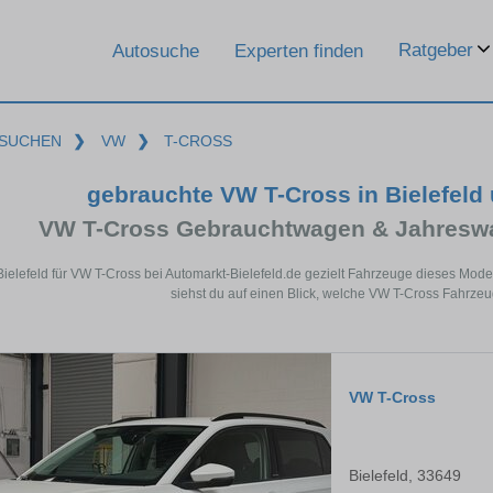
Ratgeber
Autosuche
Experten finden
SUCHEN
❯
VW
❯
T-CROSS
gebrauchte VW T-Cross in Bielefeld
VW T-Cross Gebrauchtwagen & Jahreswa
Bielefeld für VW T-Cross bei Automarkt-Bielefeld.de gezielt Fahrzeuge dieses Mo
siehst du auf einen Blick, welche VW T-Cross Fahrzeug
VW T-Cross
Bielefeld, 33649