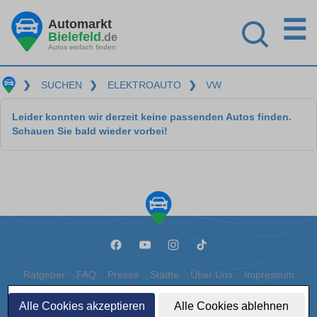
☰
Automarkt
Bielefeld
.de
Autos einfach finden
❯
SUCHEN
❯
ELEKTROAUTO
❯
VW
Leider konnten wir derzeit keine passenden Autos finden.
Schauen Sie bald wieder vorbei!
Ratgeber
FAQ
Presse
Städte
Über Uns
Impressum
Datenschutz
Cookies
Alle Cookies akzeptieren
Alle Cookies ablehnen