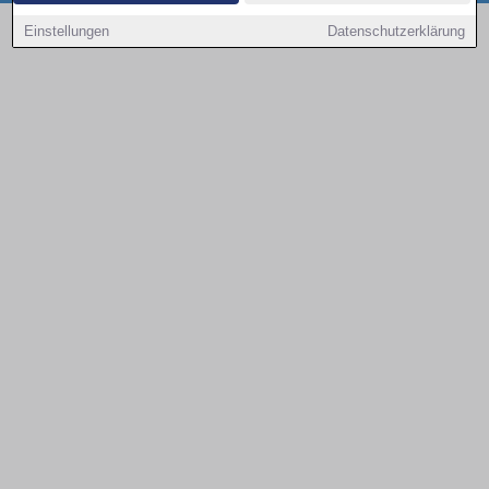
Copyright © 2000 - 2026 | 1A Infosysteme GmbH | Content by: 1a-sites-autos
Einstellungen
Datenschutzerklärung
09.08.2026