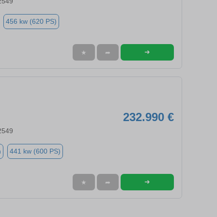
2549
456 kw (620 PS)
➜
★
➦
232.990 €
2549
n
441 kw (600 PS)
➜
★
➦