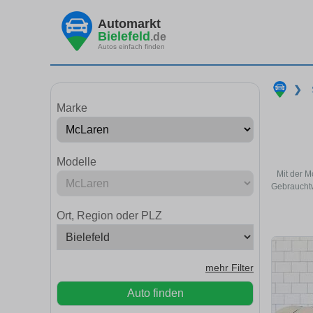
Automarkt
Bielefeld
.de
Autos einfach finden
❯
Marke
Modelle
Mit der M
Gebrauchtw
Ort, Region oder PLZ
mehr Filter
Auto finden