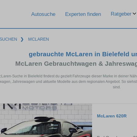
Ratgeber
Autosuche
Experten finden
SUCHEN
❯
MCLAREN
gebrauchte McLaren in Bielefeld 
McLaren Gebrauchtwagen & Jahreswag
cLaren-Suche in Bielefeld findest du gezielt Fahrzeuge dieser Marke in deiner N
agen, Jahreswagen und aktuelle Modelle aus dem regionalen Angebot. So siehst d
sind.
McLaren 620R