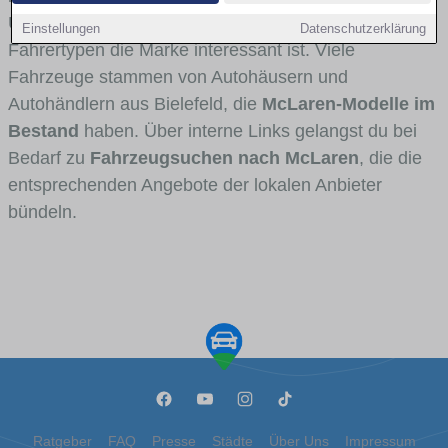
Umlandverkehr zu sehen sind und für welche
Einstellungen
Datenschutzerklärung
Fahrertypen die Marke interessant ist. Viele
Fahrzeuge stammen von Autohäusern und
Autohändlern aus Bielefeld, die
McLaren-Modelle im
Bestand
haben. Über interne Links gelangst du bei
Bedarf zu
Fahrzeugsuchen nach McLaren
, die die
entsprechenden Angebote der lokalen Anbieter
bündeln.
Ratgeber
FAQ
Presse
Städte
Über Uns
Impressum