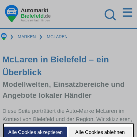
☰
Automarkt
Bielefeld
.de
Autos einfach finden
❯
MARKEN
❯
MCLAREN
McLaren in Bielefeld – ein
Überblick
Modellwelten, Einsatzbereiche und
Angebote lokaler Händler
Diese Seite porträtiert die Auto-Marke McLaren im
Kontext von Bielefeld und der Region. Wir skizzieren,
in welchen Fahrzeugklassen McLaren stark vertreten
Alle Cookies akzeptieren
Alle Cookies ablehnen
ist, welche Modellreihen häufig im Stadt- und