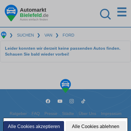
☰
Automarkt
Bielefeld
.de
Autos einfach finden
❯
SUCHEN
❯
VAN
❯
FORD
Leider konnten wir derzeit keine passenden Autos finden.
Schauen Sie bald wieder vorbei!
Ratgeber
FAQ
Presse
Städte
Über Uns
Impressum
Datenschutz
Cookies
Alle Cookies akzeptieren
Alle Cookies ablehnen