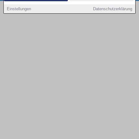
Copyright © 2000 - 2026 | 1A Infosysteme GmbH | Content by: 1a-sites-autos
Einstellungen
Datenschutzerklärung
09.08.2026