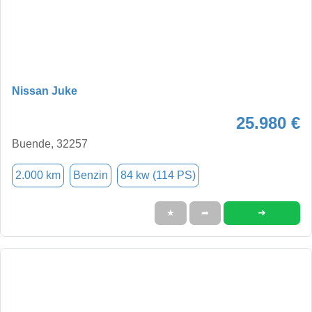
Nissan Juke
25.980 €
Buende, 32257
2.000 km
Benzin
84 kw (114 PS)
➜
★
➦