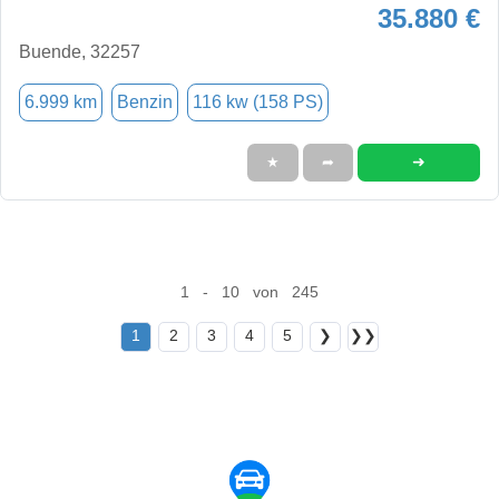
35.880 €
Buende, 32257
6.999 km
Benzin
116 kw (158 PS)
➜
★
➦
1 - 10 von 245
1
2
3
4
5
❯
❯❯