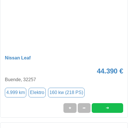
Nissan Leaf
44.390 €
Buende, 32257
4.999 km
Elektro
160 kw (218 PS)
➜
★
➦