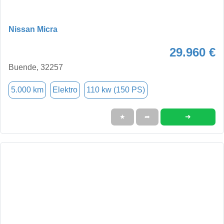
Nissan Micra
29.960 €
Buende, 32257
5.000 km
Elektro
110 kw (150 PS)
➜
★
➦