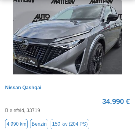
Nissan Qashqai
34.990 €
Bielefeld, 33719
4.990 km
Benzin
150 kw (204 PS)