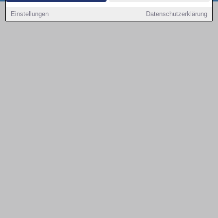
Copyright © 2000 - 2026 | 1A Infosysteme GmbH | Content by: 1a-sites-autos
Einstellungen
Datenschutzerklärung
09.08.2026