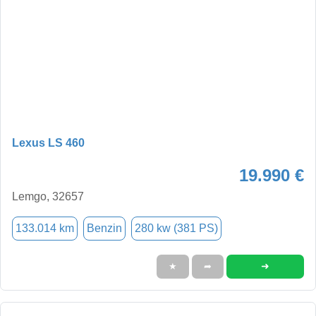
Lexus LS 460
19.990 €
Lemgo, 32657
133.014 km
Benzin
280 kw (381 PS)
➜
★
➦