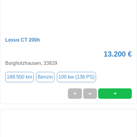
Lexus CT 200h
13.200 €
Borgholzhausen, 33829
188.500 km
Benzin
100 kw (136 PS)
➜
★
➦