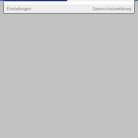
Copyright © 2000 - 2026 | 1A Infosysteme GmbH | Content by: 1a-sites-autos
Einstellungen
Datenschutzerklärung
08.08.2026