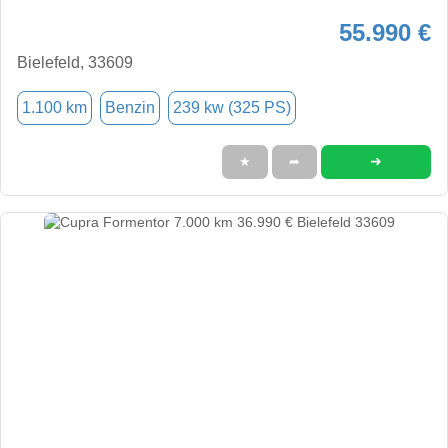
55.990 €
Bielefeld, 33609
1.100 km
Benzin
239 kw (325 PS)
➜
★
➦