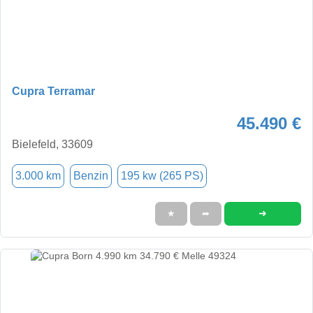
Cupra Terramar
45.490 €
Bielefeld, 33609
3.000 km
Benzin
195 kw (265 PS)
➜
★
➦