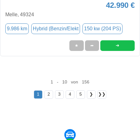
42.990 €
Melle, 49324
9.986 km
Hybrid (Benzin/Elekt
150 kw (204 PS)
➜
★
➦
1 - 10 von 156
1
2
3
4
5
❯
❯❯