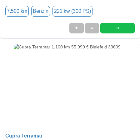
7.500 km
Benzin
221 kw (300 PS)
➜
★
➦
Cupra Terramar