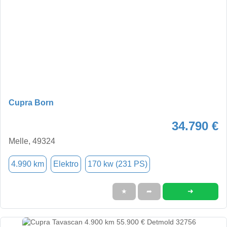
Cupra Born
34.790 €
Melle, 49324
4.990 km
Elektro
170 kw (231 PS)
➜
★
➦