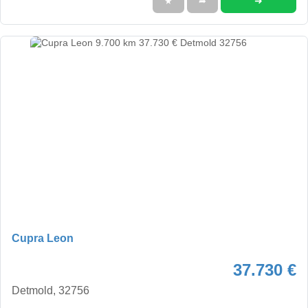
➜
★
➦
Cupra Leon
37.730 €
Detmold, 32756