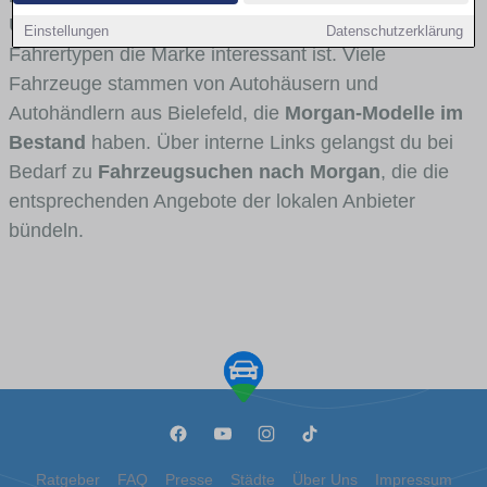
Umlandverkehr zu sehen sind und für welche
Einstellungen
Datenschutzerklärung
Fahrertypen die Marke interessant ist. Viele
Fahrzeuge stammen von Autohäusern und
Autohändlern aus Bielefeld, die
Morgan-Modelle im
Bestand
haben. Über interne Links gelangst du bei
Bedarf zu
Fahrzeugsuchen nach Morgan
, die die
entsprechenden Angebote der lokalen Anbieter
bündeln.
Ratgeber
FAQ
Presse
Städte
Über Uns
Impressum