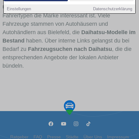
Umlandverkehr zu sehen sind und für welche
Einstellungen
Datenschutzerklärung
Fahrertypen die Marke interessant ist. Viele
Fahrzeuge stammen von Autohäusern und
Autohändlern aus Bielefeld, die
Daihatsu-Modelle im
Bestand
haben. Über interne Links gelangst du bei
Bedarf zu
Fahrzeugsuchen nach Daihatsu
, die die
entsprechenden Angebote der lokalen Anbieter
bündeln.
Ratgeber
FAQ
Presse
Städte
Über Uns
Impressum