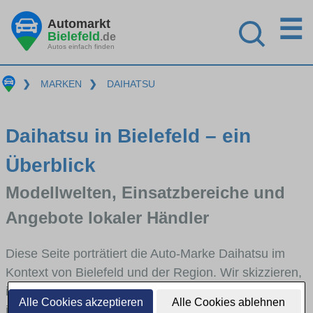
☰
Automarkt
Bielefeld
.de
Autos einfach finden
❯
MARKEN
❯
DAIHATSU
Daihatsu in Bielefeld – ein
Überblick
Modellwelten, Einsatzbereiche und
Angebote lokaler Händler
Diese Seite porträtiert die Auto-Marke Daihatsu im
Kontext von Bielefeld und der Region. Wir skizzieren,
in welchen Fahrzeugklassen Daihatsu stark vertreten
Alle Cookies akzeptieren
Alle Cookies ablehnen
ist, welche Modellreihen häufig im Stadt- und