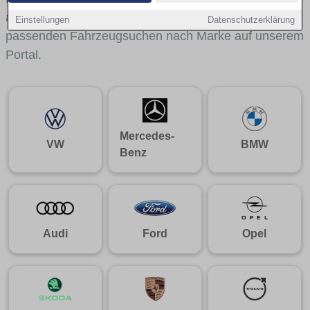
aus gelangst du mit internen Links bequem zu den
Einstellungen
Datenschutzerklärung
passenden Fahrzeugsuchen nach Marke auf unserem
Portal.
Mercedes-
VW
BMW
Benz
Audi
Ford
Opel