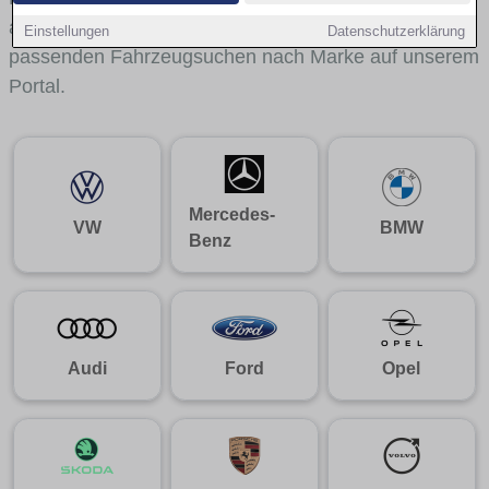
aus gelangst du mit internen Links bequem zu den
Einstellungen
Datenschutzerklärung
passenden Fahrzeugsuchen nach Marke auf unserem
Portal.
Mercedes-
VW
BMW
Benz
Audi
Ford
Opel