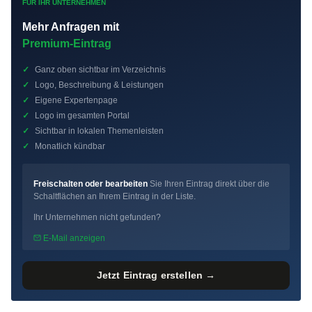
FÜR IHR UNTERNEHMEN
Mehr Anfragen mit
Premium-Eintrag
✓
Ganz oben sichtbar im Verzeichnis
✓
Logo, Beschreibung & Leistungen
✓
Eigene Expertenpage
✓
Logo im gesamten Portal
✓
Sichtbar in lokalen Themenleisten
✓
Monatlich kündbar
Freischalten oder bearbeiten
Sie Ihren Eintrag direkt über die
Schaltflächen an Ihrem Eintrag in der Liste.
Ihr Unternehmen nicht gefunden?
E-Mail anzeigen
Jetzt Eintrag erstellen →