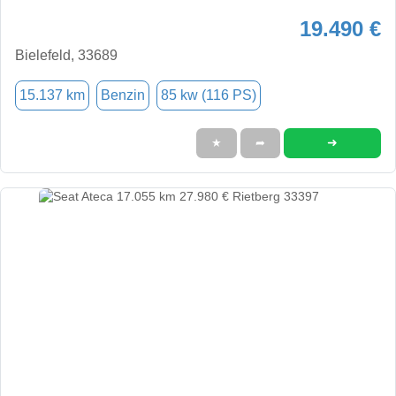
19.490 €
Bielefeld, 33689
15.137 km
Benzin
85 kw (116 PS)
➜
★
➦