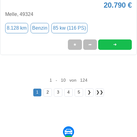
20.790 €
Melle, 49324
8.128 km
Benzin
85 kw (116 PS)
➜
★
➦
1 - 10 von 124
1
2
3
4
5
❯
❯❯