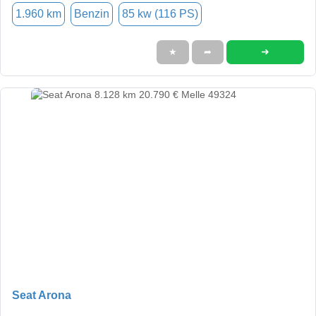
1.960 km
Benzin
85 kw (116 PS)
➜
★
➦
Seat Arona