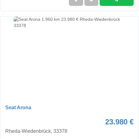
➜
★
➦
Seat Arona
23.980 €
Rheda-Wiedenbrück, 33378