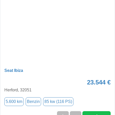
Seat Ibiza
23.544 €
Herford, 32051
5.600 km
Benzin
85 kw (116 PS)