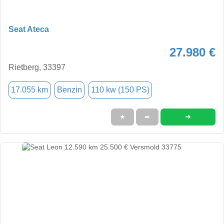
Seat Ateca
27.980 €
Rietberg, 33397
17.055 km
Benzin
110 kw (150 PS)
➜
★
➦