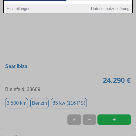
Einstellungen
Datenschutzerklärung
Seat Ibiza
24.290 €
Bielefeld, 33609
3.500 km
Benzin
85 kw (116 PS)
➜
★
➦