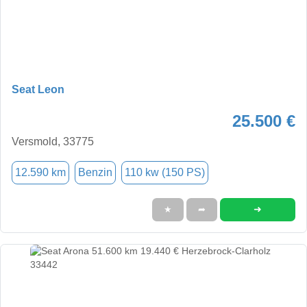
Seat Leon
25.500 €
Versmold, 33775
12.590 km
Benzin
110 kw (150 PS)
➜
★
➦