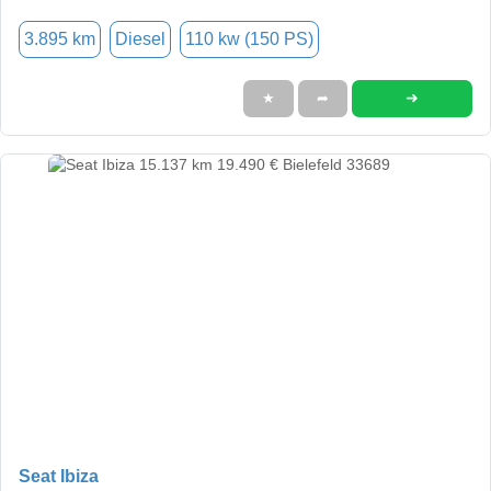
3.895 km
Diesel
110 kw (150 PS)
➜
★
➦
Seat Ibiza