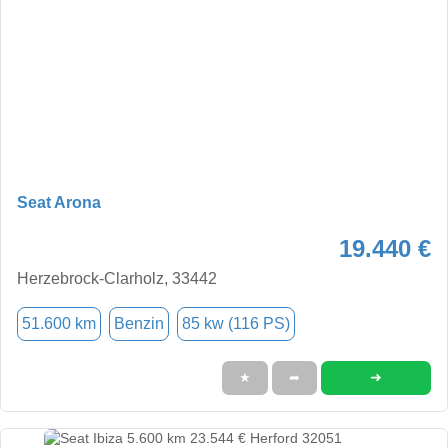
Seat Arona
19.440 €
Herzebrock-Clarholz, 33442
51.600 km
Benzin
85 kw (116 PS)
➜
★
➦