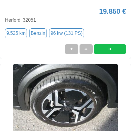
19.850 €
Herford, 32051
9.525 km
Benzin
96 kw (131 PS)
➜
★
➦