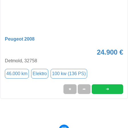
Peugeot 2008
24.900 €
Detmold, 32758
46.000 km
Elektro
100 kw (136 PS)
➜
★
➦