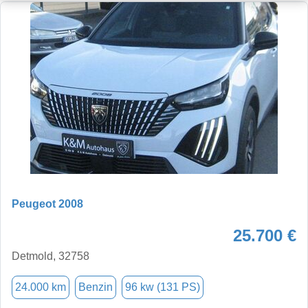
Peugeot 2008
25.700 €
Detmold, 32758
24.000 km
Benzin
96 kw (131 PS)