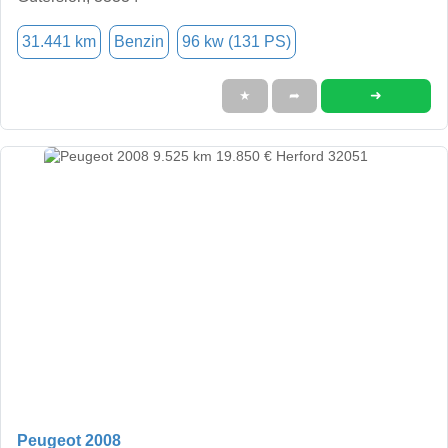
31.441 km
Benzin
96 kw (131 PS)
➜
★
➦
Peugeot 2008