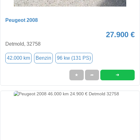
Peugeot 2008
27.900 €
Detmold, 32758
42.000 km
Benzin
96 kw (131 PS)
➜
★
➦