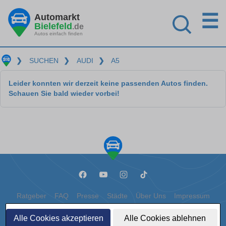
☰
Automarkt
Bielefeld
.de
Autos einfach finden
❯
SUCHEN
❯
AUDI
❯
A5
Leider konnten wir derzeit keine passenden Autos finden.
Schauen Sie bald wieder vorbei!
Ratgeber
FAQ
Presse
Städte
Über Uns
Impressum
Datenschutz
Cookies
Alle Cookies akzeptieren
Alle Cookies ablehnen