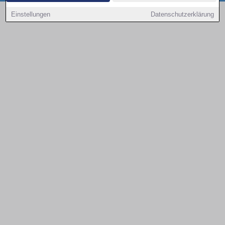
Copyright © 2000 - 2026 | 1A Infosysteme GmbH | Content by: 1a-sites-autos
Einstellungen
Datenschutzerklärung
08.08.2026