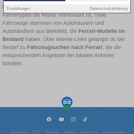
Umlandverkehr zu sehen sind und für welche
Einstellungen
Datenschutzerklärung
Fahrertypen die Marke interessant ist. Viele
Fahrzeuge stammen von Autohäusern und
Autohändlern aus Bielefeld, die
Ferrari-Modelle im
Bestand
haben. Über interne Links gelangst du bei
Bedarf zu
Fahrzeugsuchen nach Ferrari
, die die
entsprechenden Angebote der lokalen Anbieter
bündeln.
Ratgeber
FAQ
Presse
Städte
Über Uns
Impressum